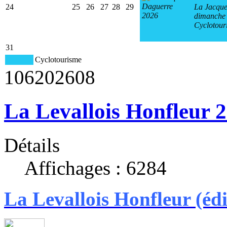
24
25
26
27
28
29
La Jacque
dimanche 
Cyclotour
31
Cyclotourisme
106
2026
08
La Levallois Honfleur 
Détails
Affichages : 6284
La Levallois Honfleur (é