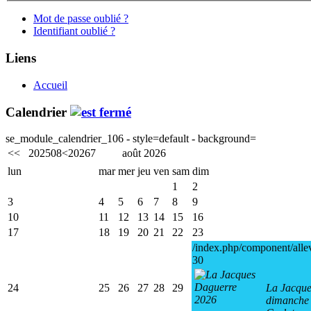
Mot de passe oublié ?
Identifiant oublié ?
Liens
Accueil
Calendrier
se_module_calendrier_106 - style=default - background=
<<
2025
08
<
2026
7
août 2026
lun
mar
mer
jeu
ven
sam
dim
1
2
3
4
5
6
7
8
9
10
11
12
13
14
15
16
17
18
19
20
21
22
23
/index.php/component/alle
30
24
25
26
27
28
29
La Jacque
dimanche 