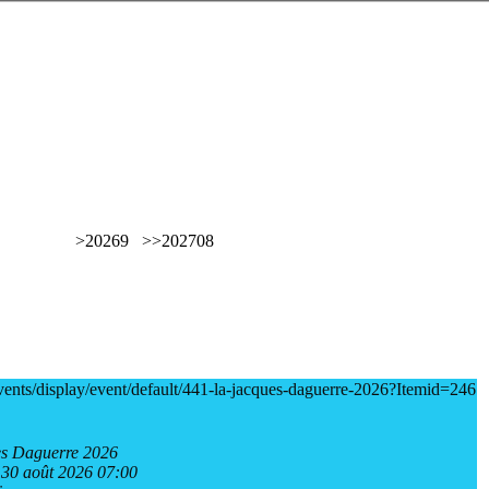
>
2026
9
>>
2027
08
vents/display/event/default/441-la-jacques-daguerre-2026?Itemid=246
s Daguerre 2026
30 août 2026 07:00