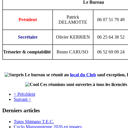
Le Bureau
Patrick
Président
06 07 51 79 49
DELAMOTTE
Secrétaire
Olivier KERRIEN
06 25 64 38 52
Trésorier & comptabilité
Bruno CARUSO
06 52 69 09 24
Le bureau se réunit au
local du Club
sauf exception, l
Ces réunions sont ouvertes à tous les licenciés 
< Précédent
Suivant >
Derniers articles
Tutos Shimano T.E.C.
Cyclo Mansonnienne 2026 en images