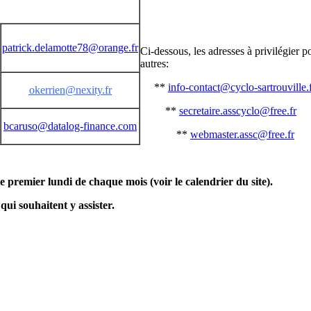
patrick.delamotte78@orange.fr
Ci-dessous, les adresses à privilégier 
autres:
**
info-contact@cyclo-sartrouville.
okerrien@nexity.fr
**
secretaire.asscyclo@free.fr
bcaruso@datalog-finance.com
**
webmaster.assc@free.fr
e premier lundi de chaque mois (voir le calendrier du site).
qui souhaitent y assister.