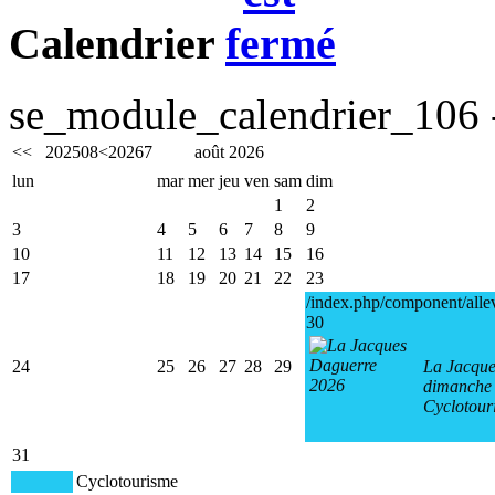
Calendrier
se_module_calendrier_106 -
<<
2025
08
<
2026
7
août 2026
lun
mar
mer
jeu
ven
sam
dim
1
2
3
4
5
6
7
8
9
10
11
12
13
14
15
16
17
18
19
20
21
22
23
/index.php/component/alle
30
24
25
26
27
28
29
La Jacque
dimanche 
Cyclotour
31
Cyclotourisme