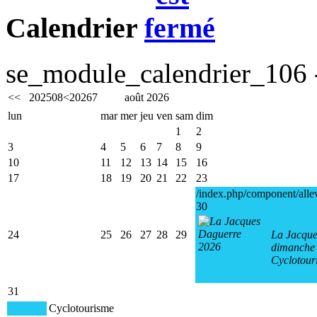
Calendrier
se_module_calendrier_106 -
<<
2025
08
<
2026
7
août 2026
lun
mar
mer
jeu
ven
sam
dim
1
2
3
4
5
6
7
8
9
10
11
12
13
14
15
16
17
18
19
20
21
22
23
/index.php/component/alle
30
24
25
26
27
28
29
La Jacque
dimanche 
Cyclotour
31
Cyclotourisme